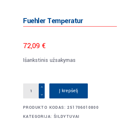
Fuehler Temperatur
72,09
€
Išankstinis užsakymas
Fuehler
Į krepšelį
Temperatur
quantity
PRODUKTO KODAS:
251706010800
KATEGORIJA:
ŠILDYTUVAI