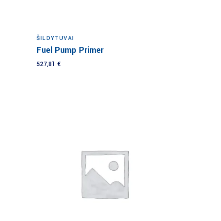
Į krepšelį
ŠILDYTUVAI
Fuel Pump Primer
527,81
€