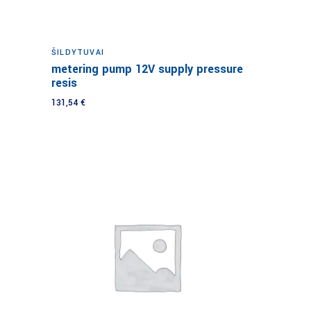
Į krepšelį
ŠILDYTUVAI
metering pump 12V supply pressure
resis
131,54
€