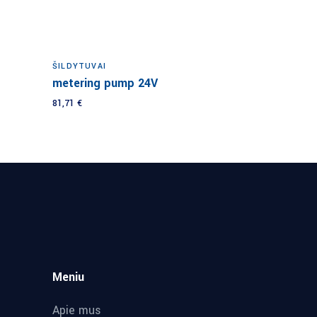
Į krepšelį
ŠILDYTUVAI
metering pump 24V
81,71
€
Meniu
Apie mus