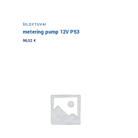
Į krepšelį
ŠILDYTUVAI
metering pump 12V P53
96,52
€