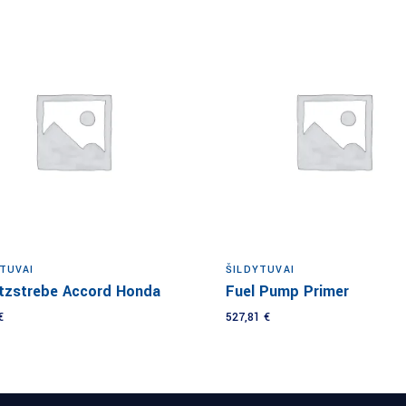
Į krepšelį
Į krepšelį
TUVAI
ŠILDYTUVAI
tzstrebe Accord Honda
Fuel Pump Primer
€
527,81
€