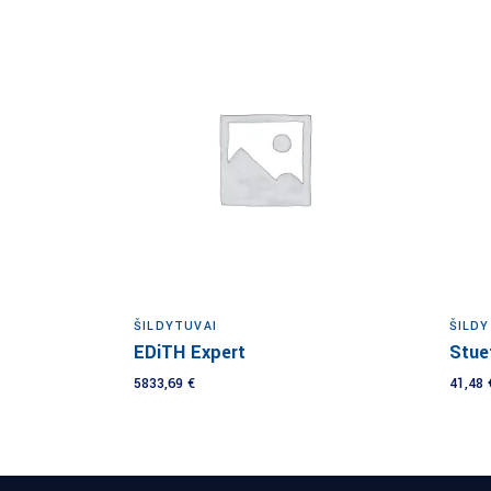
Į krepšelį
ŠILDYTUVAI
ŠILDY
EDiTH Expert
Stue
5833,69
€
41,48