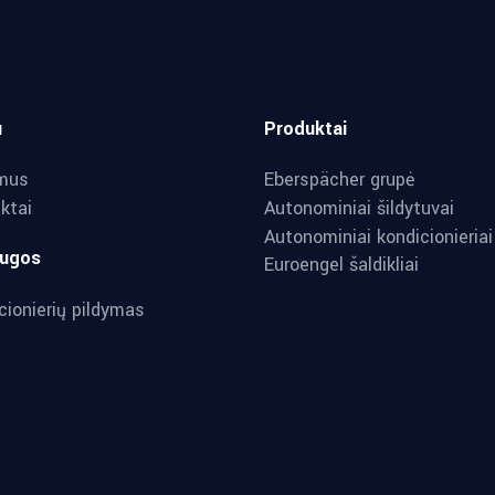
u
Produktai
mus
Eberspächer grupė
ktai
Autonominiai šildytuvai
Autonominiai kondicionieriai
augos
Euroengel šaldikliai
cionierių pildymas