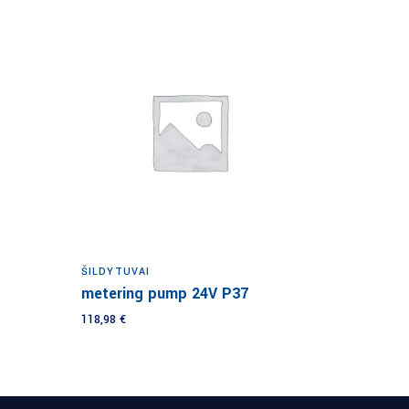
Į krepšelį
ŠILDYTUVAI
metering pump 24V P37
118,98
€