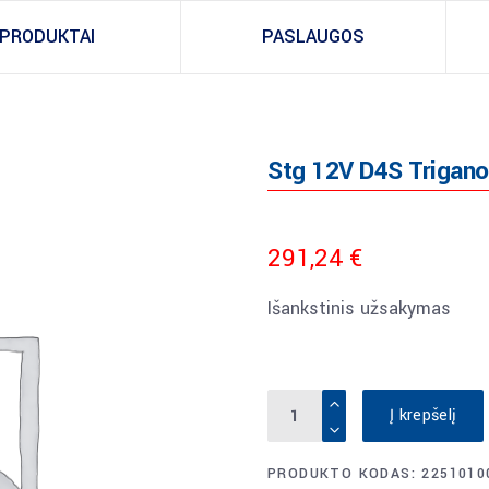
PRODUKTAI
PASLAUGOS
Stg 12V D4S Trigano
291,24
€
Išankstinis užsakymas
Stg
Į krepšelį
12V
D4S
PRODUKTO KODAS:
2251010
Trigano