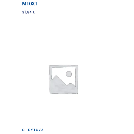
M10X1
31,84
€
Į krepšelį
ŠILDYTUVAI