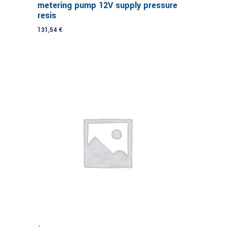
metering pump 12V supply pressure
resis
131,54
€
Į krepšelį