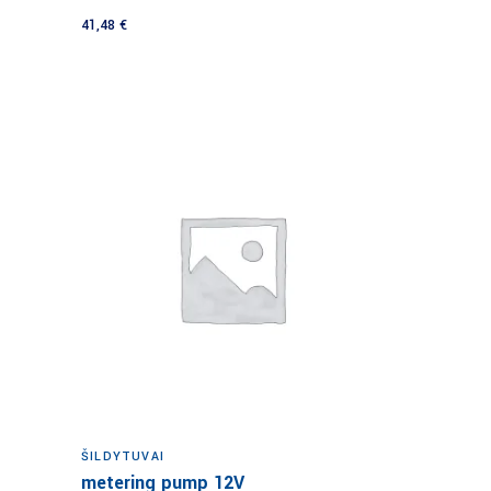
41,48
€
Į krepšelį
ŠILDYTUVAI
metering pump 12V