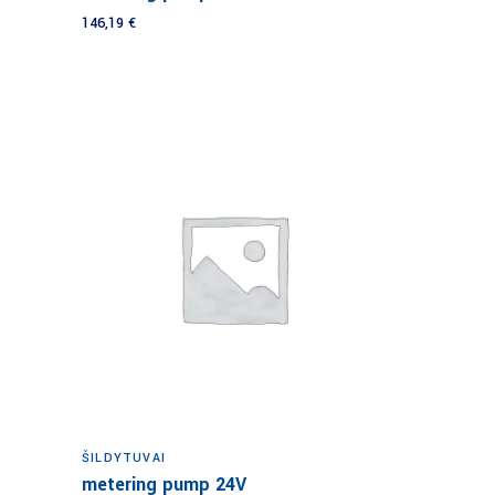
146,19
€
Į krepšelį
ŠILDYTUVAI
metering pump 24V