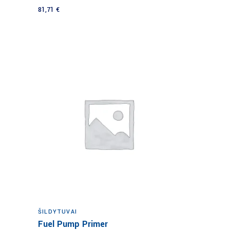
81,71
€
Į krepšelį
ŠILDYTUVAI
Fuel Pump Primer