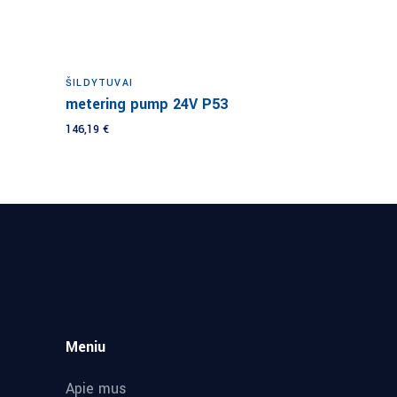
Į krepšelį
ŠILDYTUVAI
metering pump 24V P53
146,19
€
Meniu
Apie mus