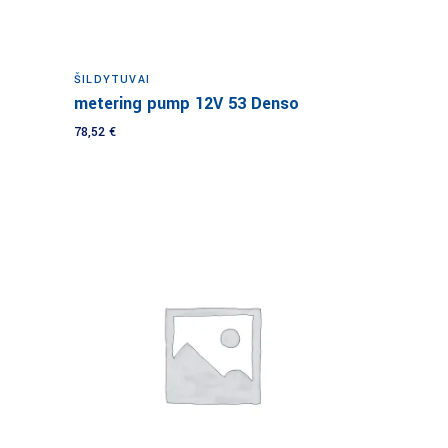
Į krepšelį
ŠILDYTUVAI
metering pump 12V 53 Denso
78,52
€