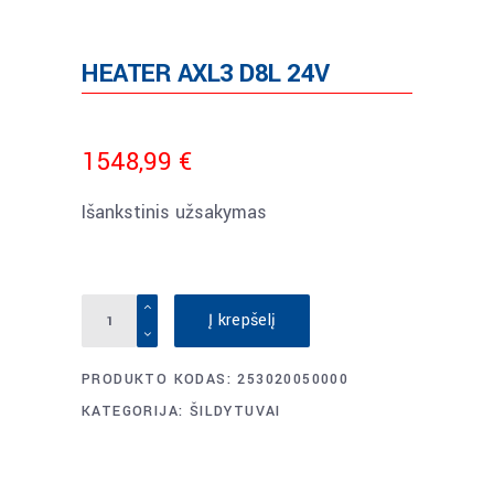
HEATER AXL3 D8L 24V
1548,99
€
Išankstinis užsakymas
HEATER
Į krepšelį
AXL3
D8L
PRODUKTO KODAS:
253020050000
24V
KATEGORIJA:
ŠILDYTUVAI
quantity