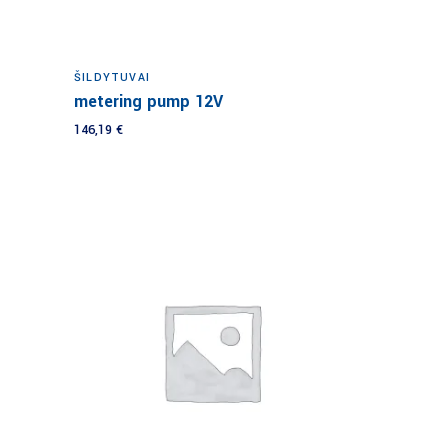
Į krepšelį
ŠILDYTUVAI
metering pump 12V
146,19
€