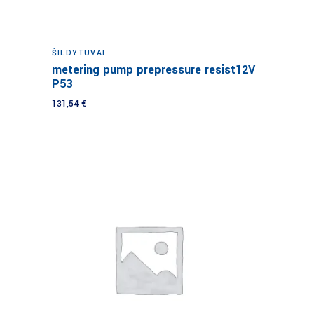
Į krepšelį
ŠILDYTUVAI
metering pump prepressure resist12V
P53
131,54
€